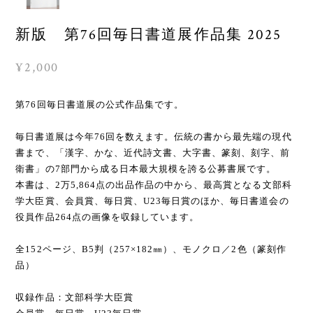
新版 第76回毎日書道展作品集 2025
¥2,000
第76回毎日書道展の公式作品集です。
毎日書道展は今年76回を数えます。伝統の書から最先端の現代
書まで、「漢字、かな、近代詩文書、大字書、篆刻、刻字、前
衛書」の7部門から成る日本最大規模を誇る公募書展です。
本書は、2万5,864点の出品作品の中から、最高賞となる文部科
学大臣賞、会員賞、毎日賞、U23毎日賞のほか、毎日書道会の
役員作品264点の画像を収録しています。
全152ページ、B5判（257×182㎜）、モノクロ／2色（篆刻作
品）
収録作品：文部科学大臣賞