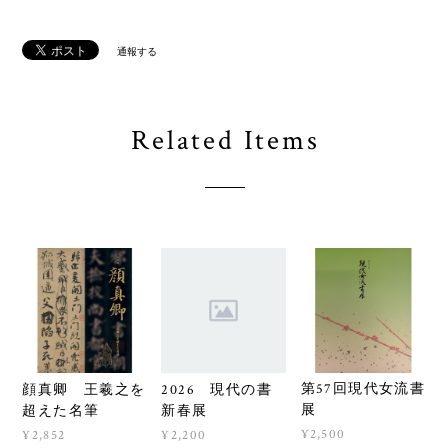
通報する
Related Items
第57回現代女流書
顔真卿 王羲之を
2026 現代の書
展
超えた名筆
新春展
¥2,500
¥2,852
¥2,200