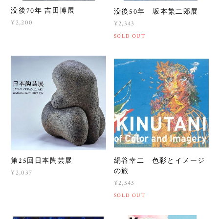
没後70年 吉田博展
没後50年 坂本繁二郎展
¥2,200
¥2,343
SOLD OUT
第25回日本陶芸展
絹谷幸二 色彩とイメージ
の旅
¥2,037
¥2,343
SOLD OUT