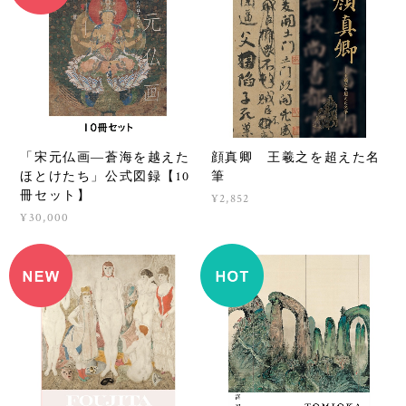
「宋元仏画―蒼海を越えた
顔真卿 王羲之を超えた名
ほとけたち」公式図録【10
筆
冊セット】
¥2,852
¥30,000