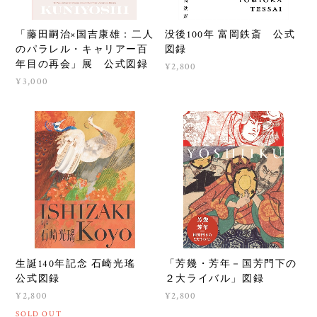
「藤田嗣治×国吉康雄：二人
没後100年 富岡鉄斎 公式
のパラレル・キャリアー百
図録
年目の再会」展 公式図録
¥2,800
¥3,000
生誕140年記念 石崎光瑤
「芳幾・芳年－国芳門下の
公式図録
２大ライバル」図録
¥2,800
¥2,800
SOLD OUT