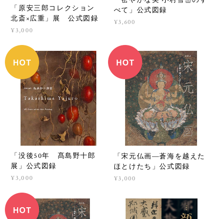
「原安三郎コレクション
べて」公式図録
北斎×広重」展 公式図録
¥3,600
¥3,000
「没後50年 髙島野十郎
「宋元仏画―蒼海を越えた
展」公式図録
ほとけたち」公式図録
¥3,000
¥3,000