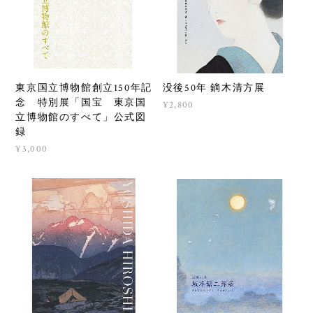
東京国立博物館創立150年記
没後50年 鏑木清方展
念 特別展「国宝 東京国
¥2,800
立博物館のすべて」公式図
録
¥3,000