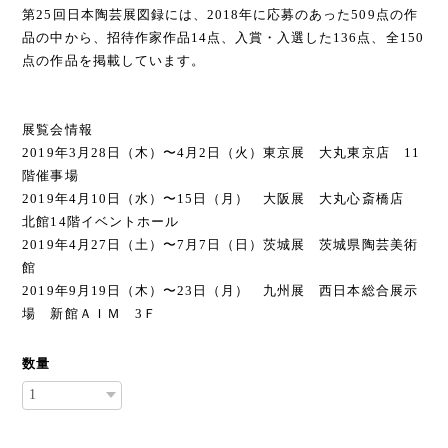
第25回日本陶芸展図録には、2018年に応募のあった509点の作
品の中から、招待作家作品14点、入賞・入選した136点、全150
点の作品を掲載しています。
展覧会情報
2019年3月28日（木）〜4月2日（火）東京展 大丸東京店 11
階催事場
2019年4月10日（水）〜15日（月） 大阪展 大丸心斎橋店
北館14階イベントホール
2019年4月27日（土）〜7月7日（日）茨城展 茨城県陶芸美術
館
2019年9月19日（木）〜23日（月） 九州展 西日本総合展示
場 新館ＡＩＭ 3Ｆ
数量