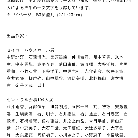
本図録は、全出品作品をカラー図版で掲載、併せて出品作家124
人による辰年の干支文字を収録しています。
全180ページ、B5変型判（251×254㎜）
出品作家：
セイコーハウスホール展
中野北溟、石飛博光、鬼頭墨峻、仲川恭司、船本芳雲、米本一
幸、中村雲龍、赤平泰処、薄田東仙、遠藤彊、大谷洋峻、片岡
重和、小竹石雲、下谷洋子、中原志軒、永守蒼穹、松井玉箏、
室井玄聳、柳碧蘚、山中翠谷、渡辺美明、北野攝山、宮本博
志、金子大蔵 以上
セントラル会場100人展
相原雨雪、吾郷佳昭、旭谷朗抱、阿部一皋、荒井智敬、安藤豐
邨、生駒蘭嵩、石井明子、石井抱旦、石川通正、石田春窓、石
飛篝、石橋相寶、稲村龍谷、井之上南岳、今田早苗、伊山宗
紫、卯中恵美子、大石千世、太田蓮紅、大辻多希子、大平邑
峰、大矢豊苑、岡部初子、小川みよ子、小野恵子、小畠秋聲、