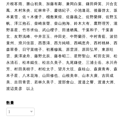
片根苳雨、勝山初美、加藤有鄰、兼岡白葉、鎌田舜英、川合玄
鳳、木村朱炎、紅林幸子、慶徳紀子、小池逢花、後藤啓太、坂
本素雪、佐々木優子、棧敷東煌、佐藤義之、佐野榮輝、佐野玉
帆、澤江抱石、柴崎泉聲、柴山抱海、鈴木大有、鷹野理芳、瀧
野喜星、竹市求仙、武山櫻子、田邊栖鳳、千葉和子、千葉蒼
玄、友野浅峰、中井言玉、仲田史、中野蘭芬、中村青藍、波切
童州、滑川佳苗、西墨濤、西方純晴、西嶋恵舟、西村桃林、西
森翠香、日守菜穂子、初雁穆風、原雲涯、原田弘琴、東原吐
雲、廣澤凌舟、藤野北辰、藤巻昭二、星野聖山、町田玄洞、松
永清石、松本鉞生、松吉久美子、丸尾鎌使、三浦士岳、水川舟
芳、村田美樹子、村松太子、望月大弦、森桂山、森廣青寿、森
本子星、八木花海、山田修也、山根美幸、山本大廣、吉田成
美、吉田青雲、若林久美子、渡部會山、渡邉之響、渡邊大洲、
渡辺貴彦 以上
数量