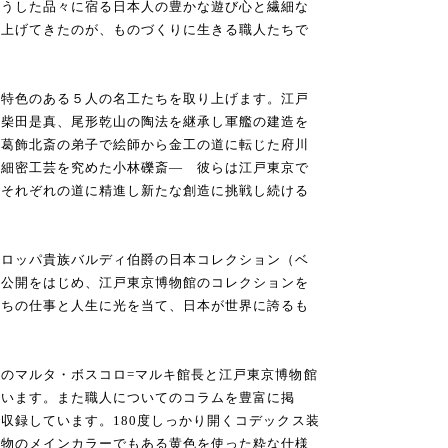
こうした品々に宿る日本人の豊かな遊び心と繊細な
り上げてきたのが、ものづくりに生きる職人たちで
特色のある５人の名工たちを取り上げます。江戸
と柴田是真、尾形乾山の陶法を継承し軍艦の建造を
、葛飾北斎の弟子で絵師から金工の道に転じた府川
超細密工芸を究めた小林礫斎― 彼らは江戸東京で
、それぞれの道に精進し新たな創造に挑戦し続ける
ロッパ貴族バルディ伯爵の日本コレクション（ベ
初公開をはじめ、江戸東京博物館のコレクションを
たちの仕事と人生に光を当て、日本が世界に誇るも
。
のマルタ・ボスコロ=マルキ館長と江戸東京博物館
ています。また職人についてのコラムを豊富に掲
収録しています。180度しっかり開くコデックス装
報物のメインカラーでもある黄色を使った粋な仕様