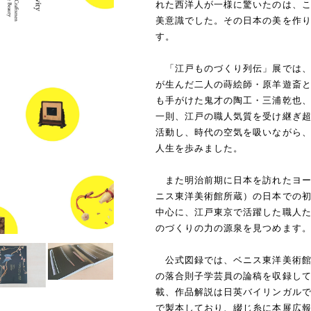
れた西洋人が一様に驚いたのは、
美意識でした。その日本の美を作
す。
「江戸ものづくり列伝」展では、
が生んだ二人の蒔絵師・原羊遊斎
も手がけた鬼才の陶工・三浦乾也
一則、江戸の職人気質を受け継ぎ
活動し、時代の空気を吸いながら
人生を歩みました。
また明治前期に日本を訪れたヨー
ニス東洋美術館所蔵）の日本での
中心に、江戸東京で活躍した職人
のづくりの力の源泉を見つめます
公式図録では、ベニス東洋美術館
の落合則子学芸員の論稿を収録し
載、作品解説は日英バイリンガルで
で製本しており、綴じ糸に本展広