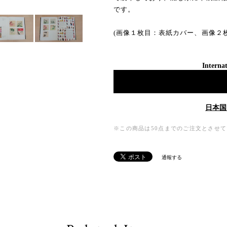
です。
(画像１枚目：表紙カバー、画像２
Internat
日本国
※この商品は50点までのご注文とさせ
通報する