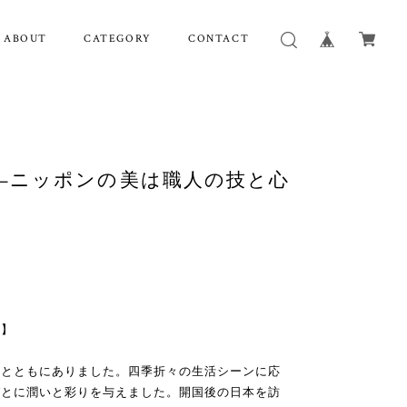
ABOUT
CATEGORY
CONTACT
—ニッポンの美は職人の技と心
ん】
しとともにありました。四季折々の生活シーンに応
びとに潤いと彩りを与えました。開国後の日本を訪