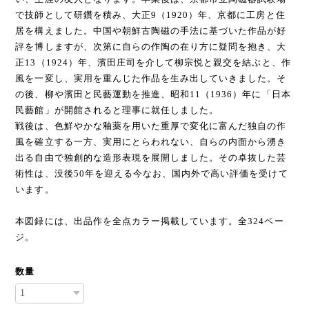
で技師として研鑽を積み、大正9（1920）年、京都に工房と住
居を構えました。中国や朝鮮古陶磁の手法に基づいた作品が好
評を博しますが、次第に自らの作陶の在り方に疑問を抱き、大
正13（1924）年、濱田庄司を介して柳宗悦と親交を結ぶと、作
風を一変し、実用を重んじた作品を生み出していきました。そ
の後、柳や濱田と民藝運動を推進、昭和11（1936）年に「日本
民藝館」が開館されると理事に就任しました。
戦後は、色鮮やかな釉薬を用いた重厚で変化に富んだ独自の作
風を確立する一方、実用にとらわれない、自らの内面から湧き
出る自由で独創的な造形表現を展開しました。その卓抜した芸
術性は、没後50年を迎える今なお、国内外で高い評価を受けて
います。
本図録には、出品作を全点カラー掲載しています。全324ペー
ジ。
数量