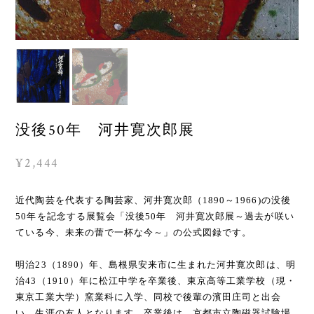
没後50年 河井寛次郎展
¥2,444
近代陶芸を代表する陶芸家、河井寛次郎（1890～1966)の没後
50年を記念する展覧会「没後50年 河井寛次郎展～過去が咲い
ている今、未来の蕾で一杯な今～」の公式図録です。
明治23（1890）年、島根県安来市に生まれた河井寛次郎は、明
治43（1910）年に松江中学を卒業後、東京高等工業学校（現・
東京工業大学）窯業科に入学、同校で後輩の濱田庄司と出会
い、生涯の友人となります。卒業後は、京都市立陶磁器試験場