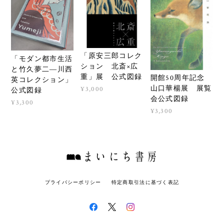
「原安三郎コレク
「モダン都市生活
ション 北斎×広
と竹久夢二―川西
重」展 公式図録
開館50周年記念
英コレクション」
山口華楊展 展覧
¥3,000
公式図録
会公式図録
¥3,300
¥3,300
プライバシーポリシー
特定商取引法に基づく表記