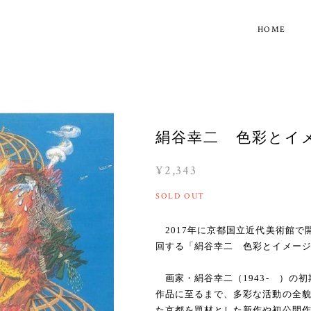
HOME
絹谷幸二 色彩とイ
¥2,343
SOLD OUT
2017年に京都国立近代美術館で開
回する「絹谷幸二 色彩とイメー
画家・絹谷幸二（1943- ）の
作品に至るまで、多彩な活動の全
た京都を題材とした新作や初公開