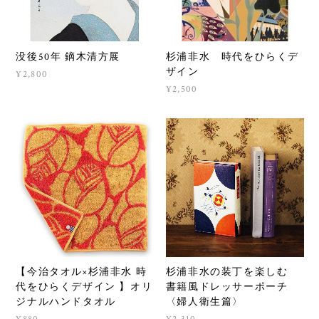
没後50年 鏑木清方展
杉浦非水 時代をひらくデ
ザイン
¥2,800
¥2,500
【今治タオル×杉浦非水 時
杉浦非水の装丁を楽しむ
代をひらくデザイン 】オリ
書籍風ドレッサーポーチ