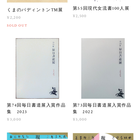
第55回現代女流書100人展
くまのパディントン™展
¥2,500
¥2,200
SOLD OUT
第74回毎日書道展入賞作品
第73回毎日書道展入賞作品
集 2023
集 2022
¥3,000
¥3,000