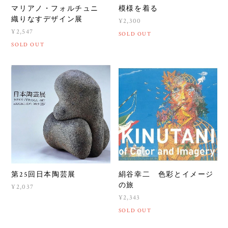
マリアノ・フォルチュニ
模様を着る
織りなすデザイン展
¥2,300
¥2,547
SOLD OUT
SOLD OUT
第25回日本陶芸展
絹谷幸二 色彩とイメージ
の旅
¥2,037
¥2,343
SOLD OUT