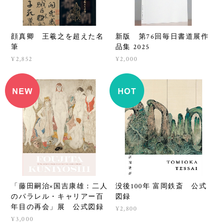
顔真卿 王羲之を超えた名
新版 第76回毎日書道展作
筆
品集 2025
¥2,852
¥2,000
「藤田嗣治×国吉康雄：二人
没後100年 富岡鉄斎 公式
のパラレル・キャリアー百
図録
年目の再会」展 公式図録