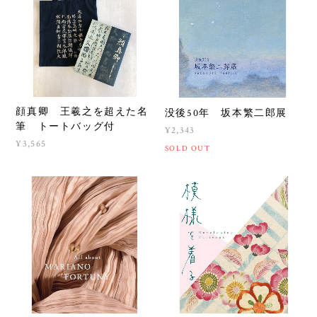
顔真卿 王羲之を超えた名
没後50年 坂本繁二郎展
筆 トートバッグ付
¥2,343
¥3,565
SOLD OUT