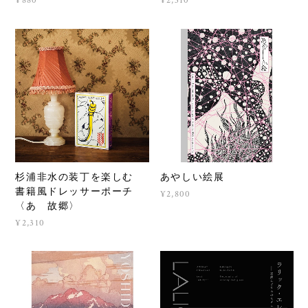
ジナルハンドタオル
〈婦人衛生篇〉
¥880
¥2,310
杉浦非水の装丁を楽しむ
あやしい絵展
書籍風ドレッサーポーチ
¥2,800
〈あゝ故郷〉
¥2,310