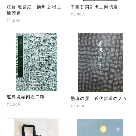
江蘇 連雲港・揚州 新出土
中国甘粛新出土簡牘選
簡牘選
¥3,800
¥4,000
連島境界刻石二種
墨魂の昴―近代書道の人々
¥2,500
¥3,000