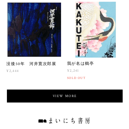
我が名は鶴亭
没後50年 河井寛次郎展
¥2,241
¥2,444
SOLD OUT
VIEW MORE