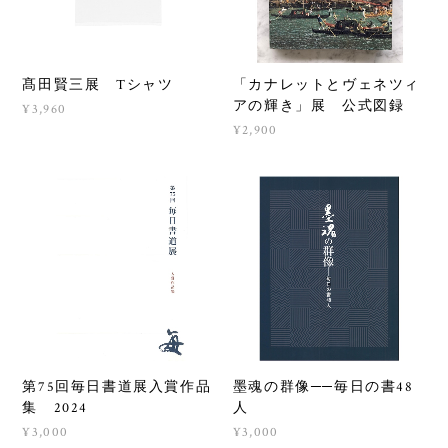
髙田賢三展 Tシャツ
「カナレットとヴェネツィ
アの輝き」展 公式図録
¥3,960
¥2,900
第75回毎日書道展入賞作品
墨魂の群像──毎日の書48
集 2024
人