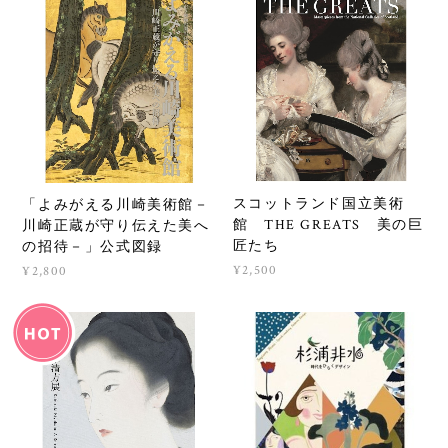
スコットランド国立美術
「よみがえる川崎美術館－
館 THE GREATS 美の巨
川崎正蔵が守り伝えた美へ
匠たち
の招待－」公式図録
¥2,500
¥2,800