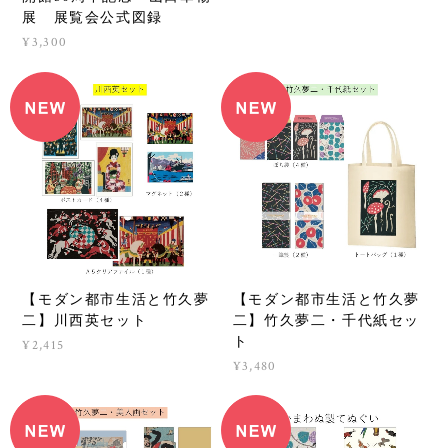
開館50周年記念 山口華楊
展 展覧会公式図録
¥3,300
【モダン都市生活と竹久夢
【モダン都市生活と竹久夢
二】川西英セット
二】竹久夢二・千代紙セッ
ト
¥2,415
¥3,480