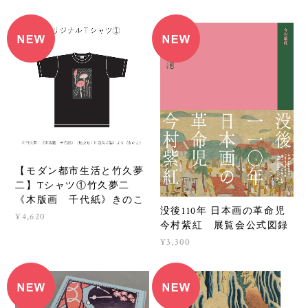
¥4,620
¥4,620
【モダン都市生活と竹久夢
二】Tシャツ①竹久夢二
《木版画 千代紙》きのこ
没後110年 日本画の革命児
¥4,620
今村紫紅 展覧会公式図録
¥3,300