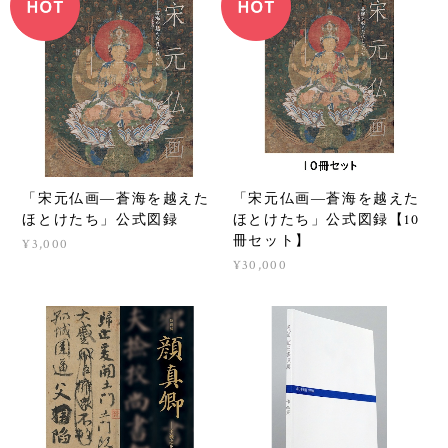
「宋元仏画―蒼海を越えた
「宋元仏画―蒼海を越えた
ほとけたち」公式図録【10
ほとけたち」公式図録
冊セット】
¥3,000
¥30,000