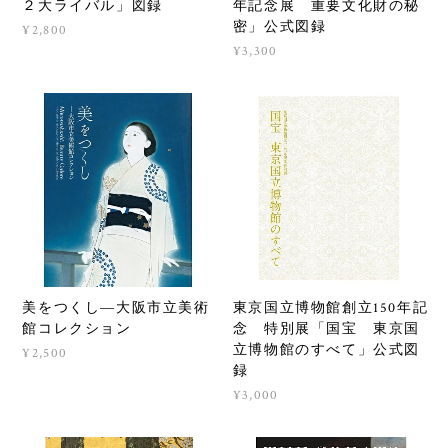
「芳幾・芳年－国芳門下の
「東京国立近代美術館70周
２大ライバル」図録
年記念展 重要文化財の秘
密」公式図録
¥2,800
¥3,300
美をつくし―大阪市立美術
東京国立博物館創立150年記
館コレクション
念 特別展「国宝 東京国
立博物館のすべて」公式図
¥2,500
録
¥3,000