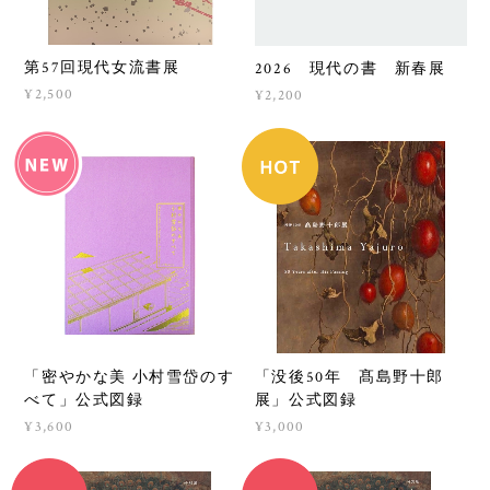
第57回現代女流書展
2026 現代の書 新春展
¥2,500
¥2,200
「密やかな美 小村雪岱のす
「没後50年 髙島野十郎
べて」公式図録
展」公式図録
¥3,600
¥3,000