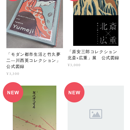
「原安三郎コレクション
「モダン都市生活と竹久夢
北斎×広重」展 公式図録
二―川西英コレクション」
¥3,000
公式図録
¥3,300